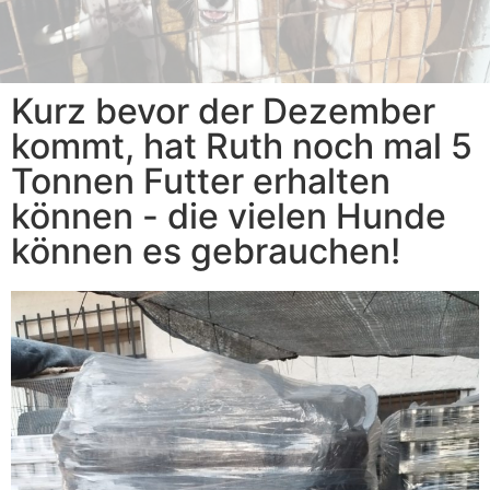
§ 11 Abs. 1 Nr. 5 Tierschutzgesetz
§ 11 Abs. 1 Nr. 5 Tierschutzgesetz
§ 11 Abs. 1 Nr. 5 Tierschutzgesetz
Kurz bevor der Dezember
kommt, hat Ruth noch mal 5
Tonnen Futter erhalten
können - die vielen Hunde
können es gebrauchen!