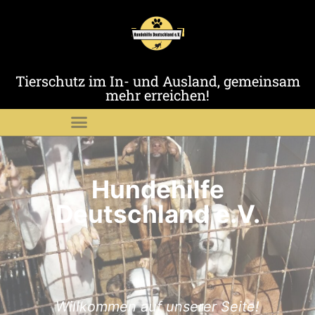
Tierschutz im In- und Ausland, gemeinsam
mehr erreichen!
Hundehilfe
Hundehilfe
Hundehilfe
Hundehilfe
Hundehilfe
Hundehilfe
Hundehilfe
Hundehilfe
Hundehilfe
Deutschland e.V.
Deutschland e.V.
Deutschland e.V.
Deutschland e.V.
Deutschland e.V.
Deutschland e.V.
Deutschland e.V.
Deutschland e.V.
Deutschland e.V.
Geprüfte Organisation mit Erlaubnis nach
Geprüfte Organisation mit Erlaubnis nach
Geprüfte Organisation mit Erlaubnis nach
Willkommen auf unserer Seite!
Willkommen auf unserer Seite!
Willkommen auf unserer Seite!
"Denn jedes Leben zählt"
"Denn jedes Leben zählt"
"Denn jedes Leben zählt"