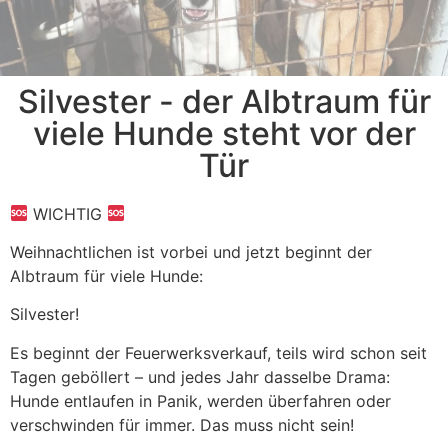
§ 11 Abs. 1 Nr. 5 Tierschutzgesetz
§ 11 Abs. 1 Nr. 5 Tierschutzgesetz
§ 11 Abs. 1 Nr. 5 Tierschutzgesetz
Silvester - der Albtraum für
viele Hunde steht vor der
Tür
WICHTIG
Weihnachtlichen ist vorbei und jetzt beginnt der
Albtraum für viele Hunde:
Silvester!
Es beginnt der Feuerwerksverkauf, teils wird schon seit
Tagen geböllert – und jedes Jahr dasselbe Drama:
Hunde entlaufen in Panik, werden überfahren oder
verschwinden für immer. Das muss nicht sein!