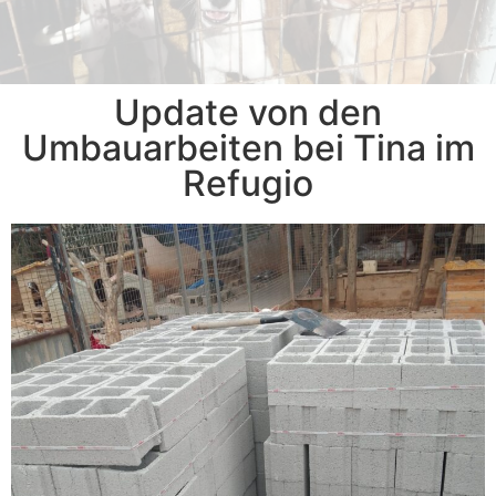
§ 11 Abs. 1 Nr. 5 Tierschutzgesetz
§ 11 Abs. 1 Nr. 5 Tierschutzgesetz
§ 11 Abs. 1 Nr. 5 Tierschutzgesetz
Update von den
Umbauarbeiten bei Tina im
Refugio