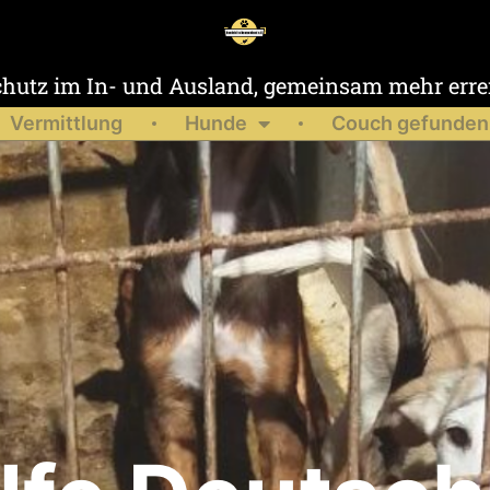
chutz im In- und Ausland, gemeinsam mehr erre
Vermittlung
Hunde
Couch gefunden