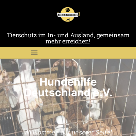
Tierschutz im In- und Ausland, gemeinsam
mehr erreichen!
Hundehilfe
Hundehilfe
Hundehilfe
Hundehilfe
Hundehilfe
Hundehilfe
Hundehilfe
Hundehilfe
Hundehilfe
Deutschland e.V.
Deutschland e.V.
Deutschland e.V.
Deutschland e.V.
Deutschland e.V.
Deutschland e.V.
Deutschland e.V.
Deutschland e.V.
Deutschland e.V.
Geprüfte Organisation mit Erlaubnis nach
Geprüfte Organisation mit Erlaubnis nach
Geprüfte Organisation mit Erlaubnis nach
Willkommen auf unserer Seite!
Willkommen auf unserer Seite!
Willkommen auf unserer Seite!
"Denn jedes Leben zählt"
"Denn jedes Leben zählt"
"Denn jedes Leben zählt"