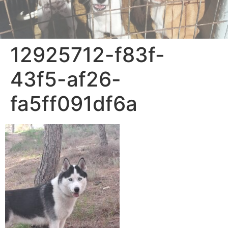
§ 11 Abs. 1 Nr. 5 Tierschutzgesetz
§ 11 Abs. 1 Nr. 5 Tierschutzgesetz
§ 11 Abs. 1 Nr. 5 Tierschutzgesetz
12925712-f83f-
43f5-af26-
fa5ff091df6a