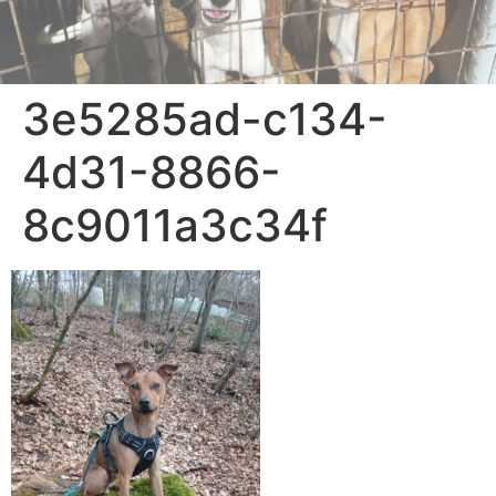
§ 11 Abs. 1 Nr. 5 Tierschutzgesetz
§ 11 Abs. 1 Nr. 5 Tierschutzgesetz
§ 11 Abs. 1 Nr. 5 Tierschutzgesetz
3e5285ad-c134-
4d31-8866-
8c9011a3c34f