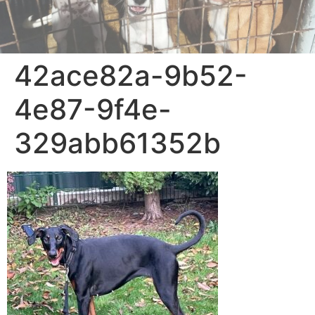
§ 11 Abs. 1 Nr. 5 Tierschutzgesetz
§ 11 Abs. 1 Nr. 5 Tierschutzgesetz
§ 11 Abs. 1 Nr. 5 Tierschutzgesetz
42ace82a-9b52-
4e87-9f4e-
329abb61352b