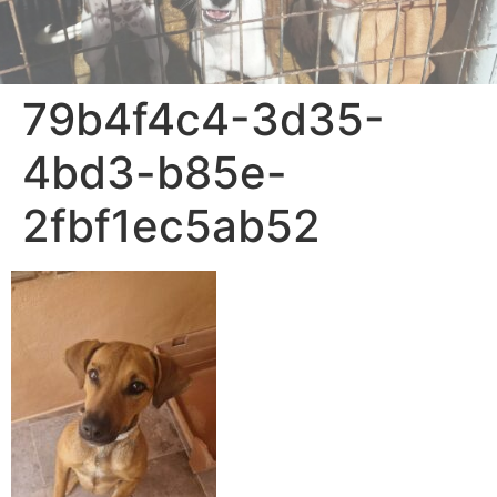
§ 11 Abs. 1 Nr. 5 Tierschutzgesetz
§ 11 Abs. 1 Nr. 5 Tierschutzgesetz
§ 11 Abs. 1 Nr. 5 Tierschutzgesetz
79b4f4c4-3d35-
4bd3-b85e-
2fbf1ec5ab52