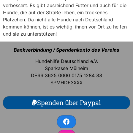
verbessert. Es gibt ausreichend Futter und auch für die
Hunde, die auf der Straße leben, ein trockenes
Plätzchen. Da nicht alle Hunde nach Deutschland
kommen können, ist es wichtig, ihnen vor Ort zu helfen
und sie zu unterstützen!
Bankverbindung / Spendenkonto des Vereins
Hundehilfe Deutschland e.V.
Sparkasse Mülheim
DE66 3625 0000 0175 1284 33
SPMHDE3XXX
Spenden über Paypal