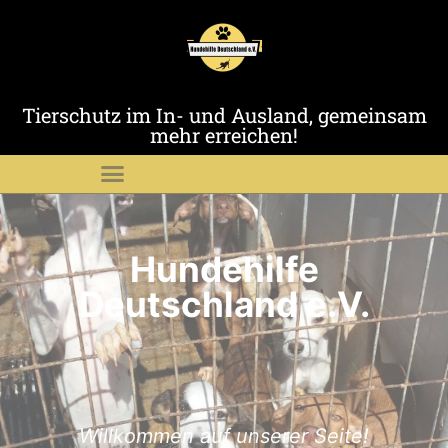
Tierschutz im In- und Ausland, gemeinsam
mehr erreichen!
Hundehilfe
Hundehilfe
Hundehilfe
Hundehilfe
Hundehilfe
Hundehilfe
Hundehilfe
Hundehilfe
Hundehilfe
Deutschland e.V.
Deutschland e.V.
Deutschland e.V.
Deutschland e.V.
Deutschland e.V.
Deutschland e.V.
Deutschland e.V.
Deutschland e.V.
Deutschland e.V.
Geprüfte Organisation mit Erlaubnis nach
Geprüfte Organisation mit Erlaubnis nach
Geprüfte Organisation mit Erlaubnis nach
Willkommen auf unserer Seite!
Willkommen auf unserer Seite!
Willkommen auf unserer Seite!
"Denn jedes Leben zählt"
"Denn jedes Leben zählt"
"Denn jedes Leben zählt"