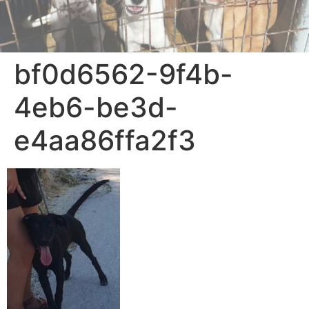
§ 11 Abs. 1 Nr. 5 Tierschutzgesetz
§ 11 Abs. 1 Nr. 5 Tierschutzgesetz
§ 11 Abs. 1 Nr. 5 Tierschutzgesetz
bf0d6562-9f4b-
4eb6-be3d-
e4aa86ffa2f3