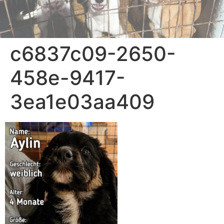
§ 11 Abs. 1 Nr. 5 Tierschutzgesetz
§ 11 Abs. 1 Nr. 5 Tierschutzgesetz
§ 11 Abs. 1 Nr. 5 Tierschutzgesetz
c6837c09-2650-
458e-9417-
3ea1e03aa409