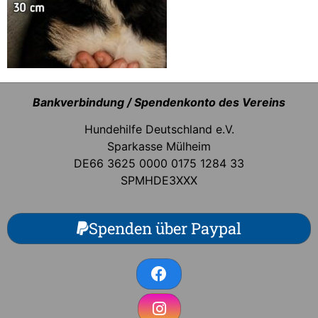
Bankverbindung / Spendenkonto des Vereins
Hundehilfe Deutschland e.V.
Sparkasse Mülheim
DE66 3625 0000 0175 1284 33
SPMHDE3XXX
Spenden über Paypal