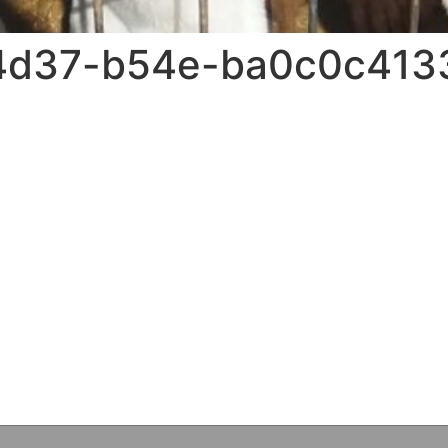
4d37-b54e-ba0c0c413