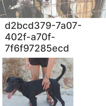
§ 11 Abs. 1 Nr. 5 Tierschutzgesetz
§ 11 Abs. 1 Nr. 5 Tierschutzgesetz
§ 11 Abs. 1 Nr. 5 Tierschutzgesetz
d2bcd379-7a07-
402f-a70f-
7f6f97285ecd