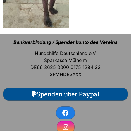
Bankverbindung / Spendenkonto des Vereins
Hundehilfe Deutschland e.V.
Sparkasse Mülheim
DE66 3625 0000 0175 1284 33
SPMHDE3XXX
Spenden über Paypal