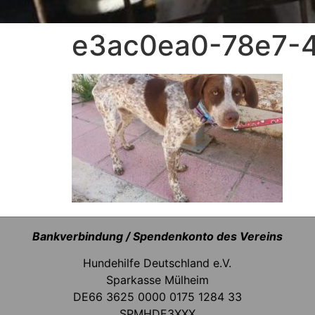
e3ac0ea0-78e7-4
Bankverbindung / Spendenkonto des Vereins
Hundehilfe Deutschland e.V.
Sparkasse Mülheim
DE66 3625 0000 0175 1284 33
SPMHDE3XXX