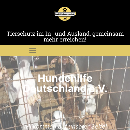
Tierschutz im In- und Ausland, gemeinsam
mehr erreichen!
Hundehilfe
Hundehilfe
Hundehilfe
Hundehilfe
Hundehilfe
Hundehilfe
Hundehilfe
Hundehilfe
Hundehilfe
Deutschland e.V.
Deutschland e.V.
Deutschland e.V.
Deutschland e.V.
Deutschland e.V.
Deutschland e.V.
Deutschland e.V.
Deutschland e.V.
Deutschland e.V.
Geprüfte Organisation mit Erlaubnis nach
Geprüfte Organisation mit Erlaubnis nach
Geprüfte Organisation mit Erlaubnis nach
Willkommen auf unserer Seite!
Willkommen auf unserer Seite!
Willkommen auf unserer Seite!
"Denn jedes Leben zählt"
"Denn jedes Leben zählt"
"Denn jedes Leben zählt"