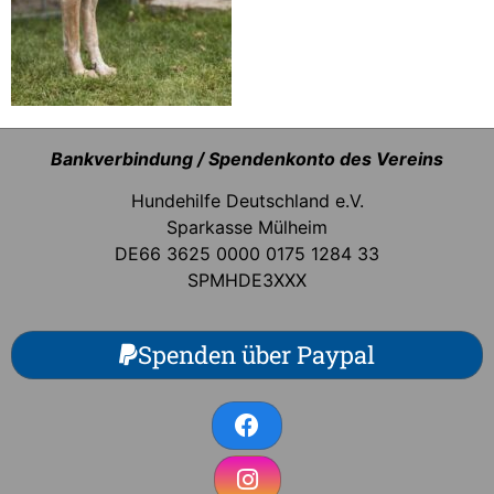
Bankverbindung / Spendenkonto des Vereins
Hundehilfe Deutschland e.V.
Sparkasse Mülheim
DE66 3625 0000 0175 1284 33
SPMHDE3XXX
Spenden über Paypal