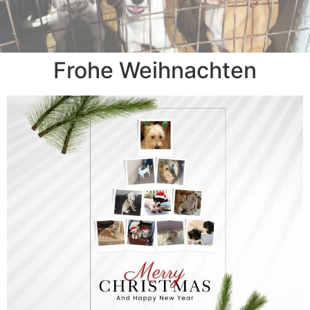
§ 11 Abs. 1 Nr. 5 Tierschutzgesetz
§ 11 Abs. 1 Nr. 5 Tierschutzgesetz
§ 11 Abs. 1 Nr. 5 Tierschutzgesetz
Frohe Weihnachten