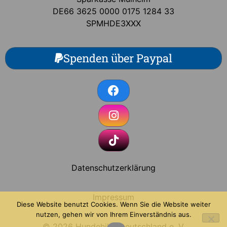
DE66 3625 0000 0175 1284 33
SPMHDE3XXX
Spenden über Paypal
Datenschutzerklärung
Impressum
Diese Website benutzt Cookies. Wenn Sie die Website weiter
nutzen, gehen wir von Ihrem Einverständnis aus.
© 2026 Hundehilfe Deutschland e. V.