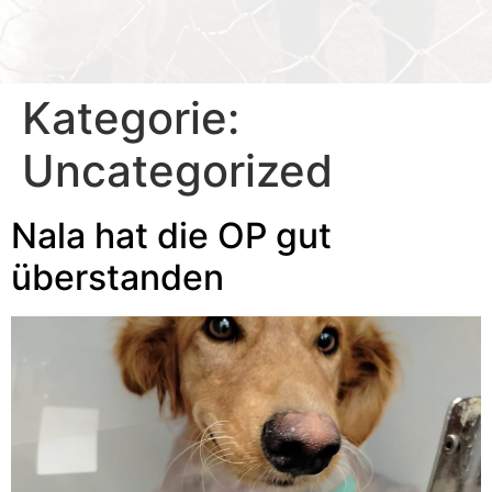
§ 11 Abs. 1 Nr. 5 Tierschutzgesetz
§ 11 Abs. 1 Nr. 5 Tierschutzgesetz
§ 11 Abs. 1 Nr. 5 Tierschutzgesetz
Kategorie:
Uncategorized
Nala hat die OP gut
überstanden