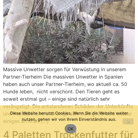
Massive Unwetter sorgen für Verwüstung in unserem
Partner-Tierheim Die massiven Unwetter in Spanien
haben auch unser Partner-Tierheim, wo aktuell ca. 50
Hunde leben, nicht verschont. Den Tieren geht es
soweit erstmal gut – einige sind natürlich sehr
verängstigt. Die entstandenen Schäden der Unterkünfte
und Freiläufe sind allerdings sehr heftig. Es wird wieder
Diese Website benutzt Cookies. Wenn Sie die Website weiter
nutzen, gehen wir von Ihrem Einverständnis aus.
einiges an Kraft […]
OK
4 Paletten Trockenfutter für